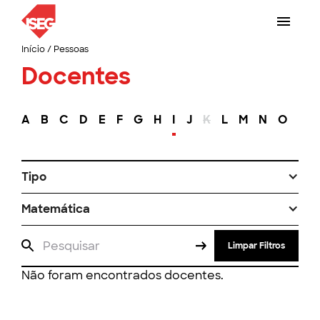
Início
/
Pessoas
Docentes
A
B
C
D
E
F
G
H
I
J
K
L
M
N
O
P
Tipo
Matemática
Limpar Filtros
Não foram encontrados docentes.