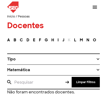
Início
/
Pessoas
Docentes
A
B
C
D
E
F
G
H
I
J
K
L
M
N
O
P
Tipo
Matemática
Limpar Filtros
Não foram encontrados docentes.