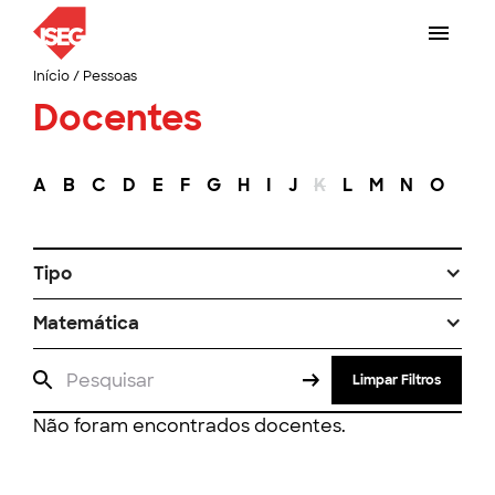
Início
/
Pessoas
Docentes
A
B
C
D
E
F
G
H
I
J
K
L
M
N
O
P
Tipo
Matemática
Limpar Filtros
Não foram encontrados docentes.