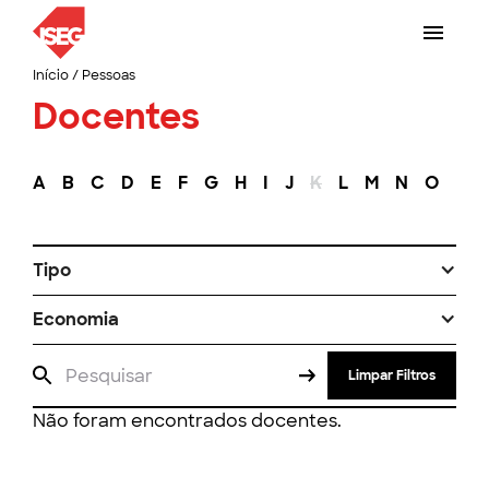
Início
/
Pessoas
Docentes
A
B
C
D
E
F
G
H
I
J
K
L
M
N
O
P
Tipo
Economia
Limpar Filtros
Não foram encontrados docentes.