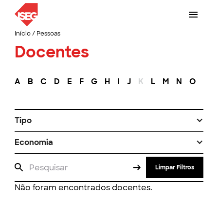
Início
/
Pessoas
Docentes
A
B
C
D
E
F
G
H
I
J
K
L
M
N
O
P
Tipo
Economia
Limpar Filtros
Não foram encontrados docentes.