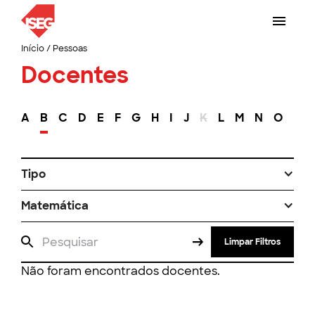
Início
/
Pessoas
Docentes
A
B
C
D
E
F
G
H
I
J
K
L
M
N
O
P
Tipo
Matemática
Limpar Filtros
Não foram encontrados docentes.