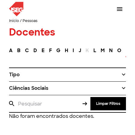
Início
/
Pessoas
Docentes
A
B
C
D
E
F
G
H
I
J
K
L
M
N
O
P
Tipo
Ciências Sociais
Limpar Filtros
Não foram encontrados docentes.