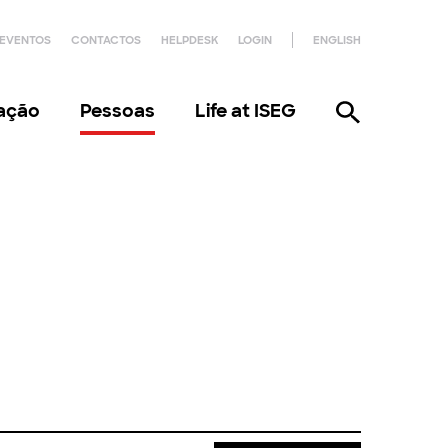
EVENTOS
CONTACTOS
HELPDESK
LOGIN
ENGLISH
gação
Pessoas
Life at ISEG