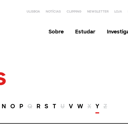
ULISBOA
NOTÍCIAS
CLIPPING
NEWSLETTER
LOJA
Sobre
Estudar
Investi
s
N
O
P
Q
R
S
T
U
V
W
X
Y
Z