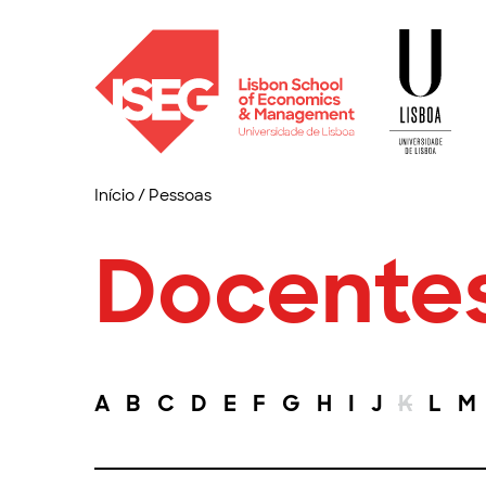
Início
/
Pessoas
Docente
A
B
C
D
E
F
G
H
I
J
K
L
M