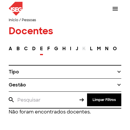
Início
/
Pessoas
Docentes
A
B
C
D
E
F
G
H
I
J
K
L
M
N
O
P
Tipo
Gestão
Limpar Filtros
Não foram encontrados docentes.