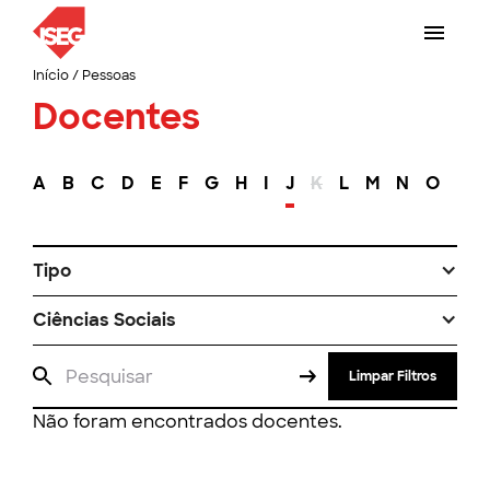
Início
/
Pessoas
Docentes
A
B
C
D
E
F
G
H
I
J
K
L
M
N
O
P
Tipo
Ciências Sociais
Limpar Filtros
Não foram encontrados docentes.