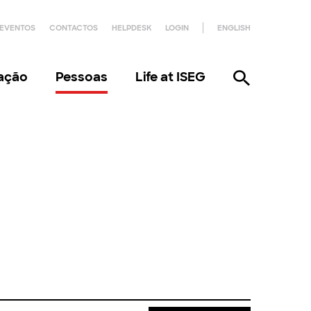
EVENTOS
CONTACTOS
HELPDESK
LOGIN
ENGLISH
gação
Pessoas
Life at ISEG