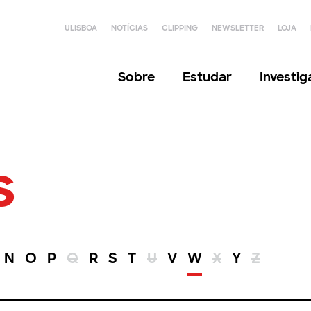
ULISBOA
NOTÍCIAS
CLIPPING
NEWSLETTER
LOJA
Sobre
Estudar
Investi
s
N
O
P
Q
R
S
T
U
V
W
X
Y
Z