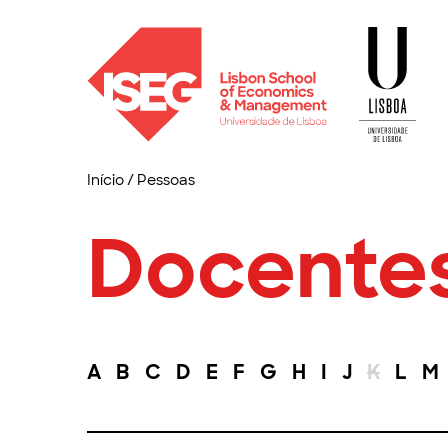
Início
/
Pessoas
Docente
A
B
C
D
E
F
G
H
I
J
K
L
M