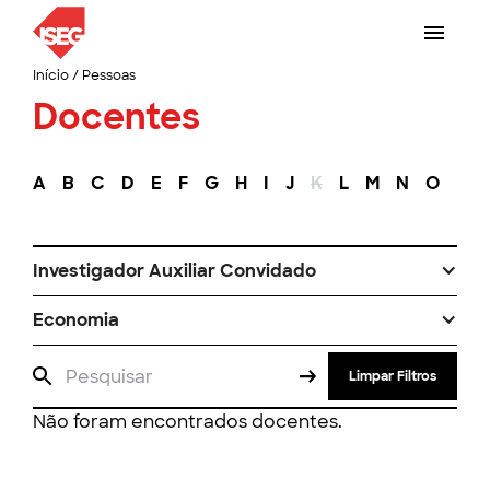
Início
/
Pessoas
Docentes
A
B
C
D
E
F
G
H
I
J
K
L
M
N
O
P
Investigador Auxiliar Convidado
Economia
Limpar Filtros
Não foram encontrados docentes.