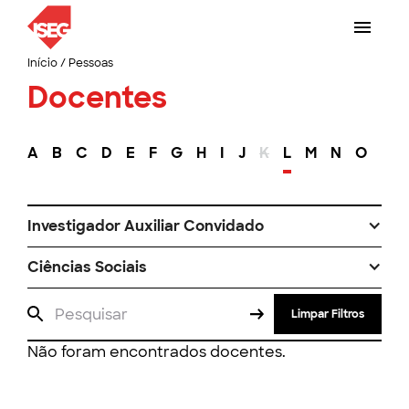
Início
/
Pessoas
Docentes
A
B
C
D
E
F
G
H
I
J
K
L
M
N
O
P
Investigador Auxiliar Convidado
Ciências Sociais
Limpar Filtros
Não foram encontrados docentes.