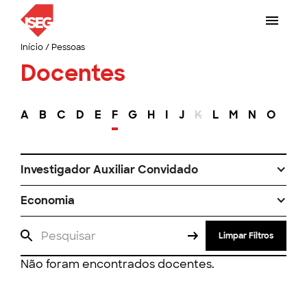
Início
/
Pessoas
Docentes
A
B
C
D
E
F
G
H
I
J
K
L
M
N
O
P
Investigador Auxiliar Convidado
Economia
Limpar Filtros
Não foram encontrados docentes.