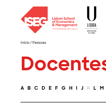
Início
/
Pessoas
Docente
A
B
C
D
E
F
G
H
I
J
K
L
M