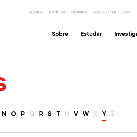
ULISBOA
NOTÍCIAS
CLIPPING
NEWSLETTER
LOJA
Sobre
Estudar
Investi
s
N
O
P
Q
R
S
T
U
V
W
X
Y
Z