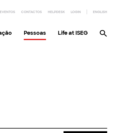
EVENTOS
CONTACTOS
HELPDESK
LOGIN
ENGLISH
gação
Pessoas
Life at ISEG