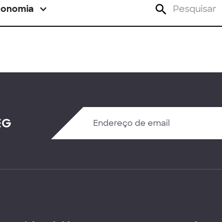
conomia
EG