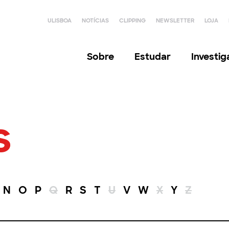
ULISBOA
NOTÍCIAS
CLIPPING
NEWSLETTER
LOJA
Sobre
Estudar
Investi
s
N
O
P
Q
R
S
T
U
V
W
X
Y
Z