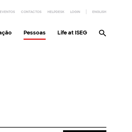
EVENTOS
CONTACTOS
HELPDESK
LOGIN
ENGLISH
gação
Pessoas
Life at ISEG