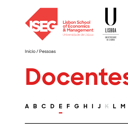
Início
/
Pessoas
Docente
A
B
C
D
E
F
G
H
I
J
K
L
M