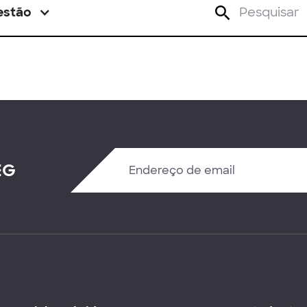
estão
EG