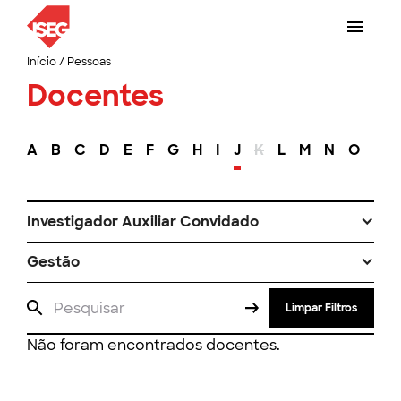
Início
/
Pessoas
Docentes
A
B
C
D
E
F
G
H
I
J
K
L
M
N
O
P
Investigador Auxiliar Convidado
Gestão
Limpar Filtros
Não foram encontrados docentes.