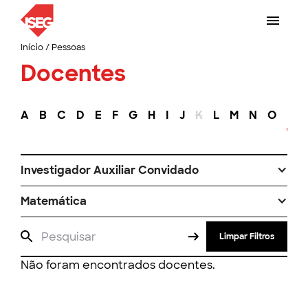
Início
/
Pessoas
Docentes
A
B
C
D
E
F
G
H
I
J
K
L
M
N
O
P
Investigador Auxiliar Convidado
Matemática
Limpar Filtros
Não foram encontrados docentes.