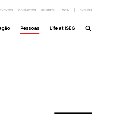
EVENTOS
CONTACTOS
HELPDESK
LOGIN
ENGLISH
gação
Pessoas
Life at ISEG