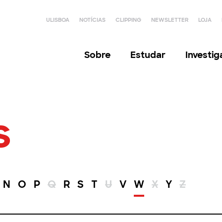
ULISBOA
NOTÍCIAS
CLIPPING
NEWSLETTER
LOJA
Sobre
Estudar
Investi
s
N
O
P
Q
R
S
T
U
V
W
X
Y
Z