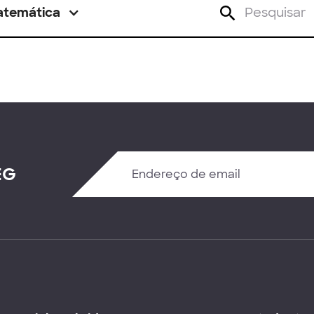
atemática
EG