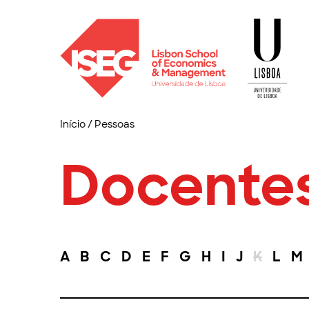
Início
/
Pessoas
Docente
A
B
C
D
E
F
G
H
I
J
K
L
M