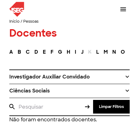
Início
/
Pessoas
Docentes
A
B
C
D
E
F
G
H
I
J
K
L
M
N
O
P
Investigador Auxiliar Convidado
Ciências Sociais
Limpar Filtros
Não foram encontrados docentes.