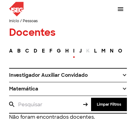
Início
/
Pessoas
Docentes
A
B
C
D
E
F
G
H
I
J
K
L
M
N
O
P
Investigador Auxiliar Convidado
Matemática
Limpar Filtros
Não foram encontrados docentes.