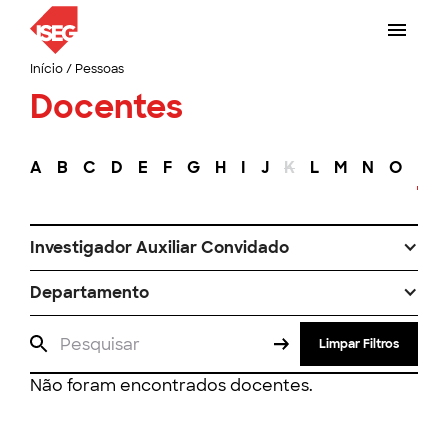
Início
/
Pessoas
Docentes
A
B
C
D
E
F
G
H
I
J
K
L
M
N
O
P
Investigador Auxiliar Convidado
Departamento
Limpar Filtros
Não foram encontrados docentes.