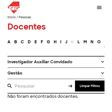
Início
/
Pessoas
Docentes
A
B
C
D
E
F
G
H
I
J
K
L
M
N
O
P
Investigador Auxiliar Convidado
Gestão
Limpar Filtros
Não foram encontrados docentes.