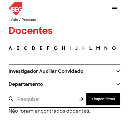
Início
/
Pessoas
Docentes
A
B
C
D
E
F
G
H
I
J
K
L
M
N
O
P
Investigador Auxiliar Convidado
Departamento
Limpar Filtros
Não foram encontrados docentes.