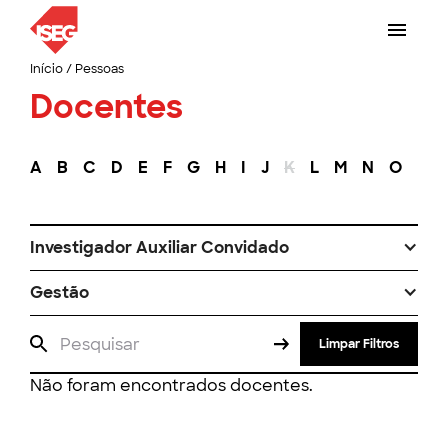
Início
/
Pessoas
Docentes
A
B
C
D
E
F
G
H
I
J
K
L
M
N
O
P
Investigador Auxiliar Convidado
Gestão
Limpar Filtros
Não foram encontrados docentes.