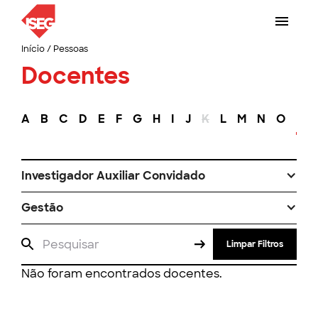
Início
/
Pessoas
Docentes
A
B
C
D
E
F
G
H
I
J
K
L
M
N
O
P
Investigador Auxiliar Convidado
Gestão
Limpar Filtros
Não foram encontrados docentes.