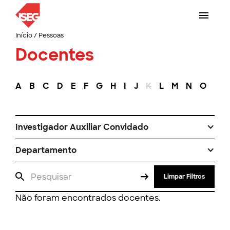
Início
/
Pessoas
Docentes
A
B
C
D
E
F
G
H
I
J
K
L
M
N
O
P
Investigador Auxiliar Convidado
Departamento
Limpar Filtros
Não foram encontrados docentes.