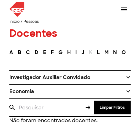
Início
/
Pessoas
Docentes
A
B
C
D
E
F
G
H
I
J
K
L
M
N
O
P
Investigador Auxiliar Convidado
Economia
Limpar Filtros
Não foram encontrados docentes.