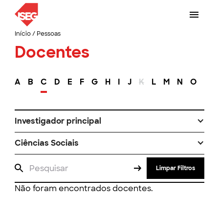
Início
/
Pessoas
Docentes
A
B
C
D
E
F
G
H
I
J
K
L
M
N
O
P
Investigador principal
Ciências Sociais
Limpar Filtros
Não foram encontrados docentes.