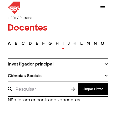
Início
/
Pessoas
Docentes
A
B
C
D
E
F
G
H
I
J
K
L
M
N
O
P
Investigador principal
Ciências Sociais
Limpar Filtros
Não foram encontrados docentes.