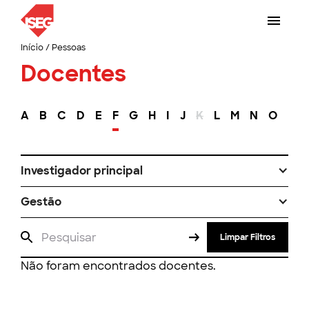
Início
/
Pessoas
Docentes
A
B
C
D
E
F
G
H
I
J
K
L
M
N
O
P
Investigador principal
Gestão
Limpar Filtros
Não foram encontrados docentes.