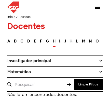
Início
/
Pessoas
Docentes
A
B
C
D
E
F
G
H
I
J
K
L
M
N
O
P
Investigador principal
Matemática
Limpar Filtros
Não foram encontrados docentes.