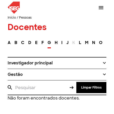
Início
/
Pessoas
Docentes
A
B
C
D
E
F
G
H
I
J
K
L
M
N
O
P
Investigador principal
Gestão
Limpar Filtros
Não foram encontrados docentes.