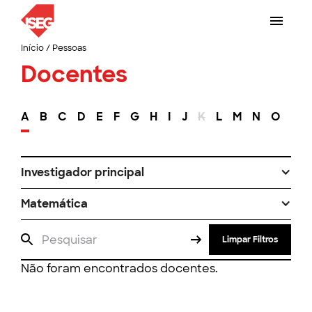
Início
/
Pessoas
Docentes
A
B
C
D
E
F
G
H
I
J
K
L
M
N
O
P
Investigador principal
Matemática
Limpar Filtros
Não foram encontrados docentes.