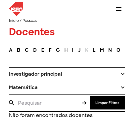
Início
/
Pessoas
Docentes
A
B
C
D
E
F
G
H
I
J
K
L
M
N
O
P
Investigador principal
Matemática
Limpar Filtros
Não foram encontrados docentes.