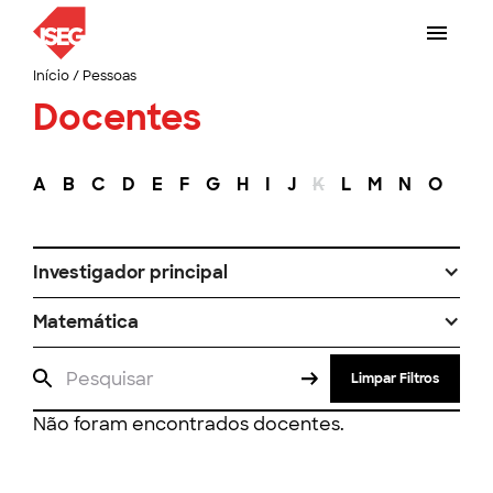
Início
/
Pessoas
Docentes
A
B
C
D
E
F
G
H
I
J
K
L
M
N
O
P
Investigador principal
Matemática
Limpar Filtros
Não foram encontrados docentes.