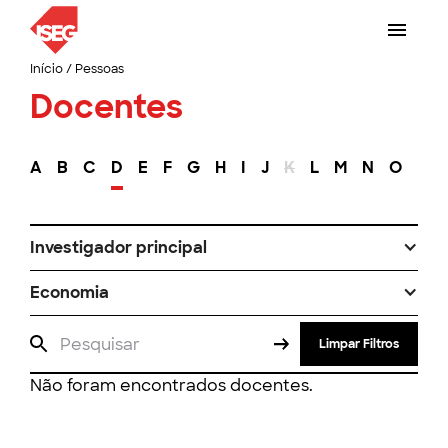
Início
/
Pessoas
Docentes
A
B
C
D
E
F
G
H
I
J
K
L
M
N
O
P
Investigador principal
Economia
Limpar Filtros
Não foram encontrados docentes.