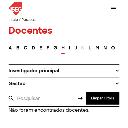
Início
/
Pessoas
Docentes
A
B
C
D
E
F
G
H
I
J
K
L
M
N
O
P
Investigador principal
Gestão
Limpar Filtros
Não foram encontrados docentes.