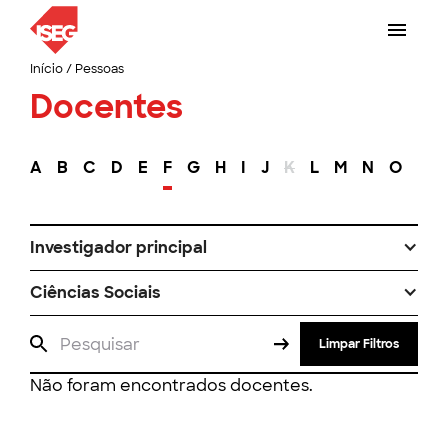
Início
/
Pessoas
Docentes
A
B
C
D
E
F
G
H
I
J
K
L
M
N
O
P
Investigador principal
Ciências Sociais
Limpar Filtros
Não foram encontrados docentes.