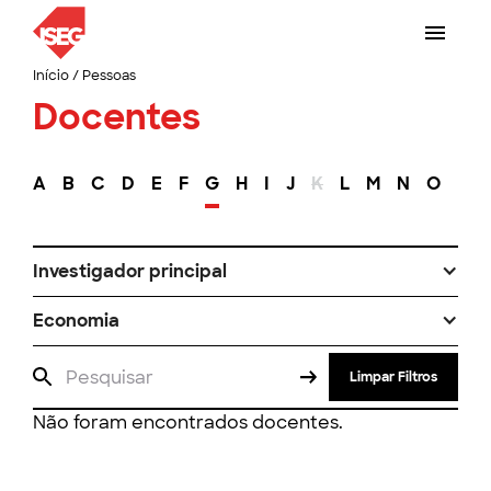
Início
/
Pessoas
Docentes
A
B
C
D
E
F
G
H
I
J
K
L
M
N
O
P
Investigador principal
Economia
Limpar Filtros
Não foram encontrados docentes.