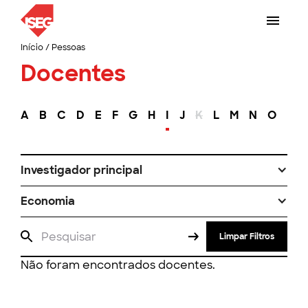
Início
/
Pessoas
Docentes
A
B
C
D
E
F
G
H
I
J
K
L
M
N
O
P
Investigador principal
Economia
Limpar Filtros
Não foram encontrados docentes.