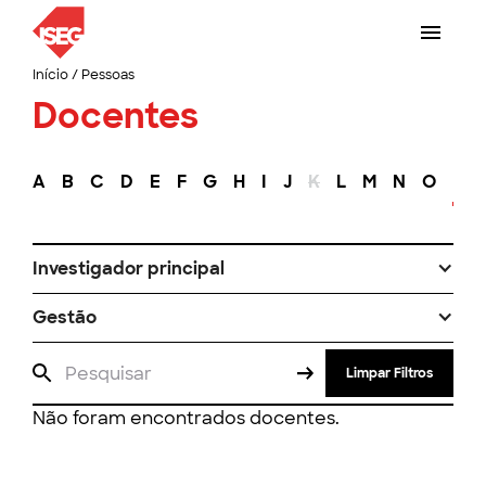
Início
/
Pessoas
Docentes
A
B
C
D
E
F
G
H
I
J
K
L
M
N
O
P
Investigador principal
Gestão
Limpar Filtros
Não foram encontrados docentes.