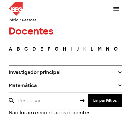
Início
/
Pessoas
Docentes
A
B
C
D
E
F
G
H
I
J
K
L
M
N
O
P
Investigador principal
Matemática
Limpar Filtros
Não foram encontrados docentes.