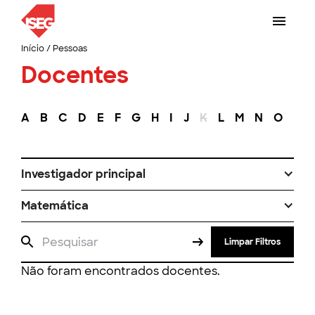
Início
/
Pessoas
Docentes
A
B
C
D
E
F
G
H
I
J
K
L
M
N
O
P
Investigador principal
Matemática
Limpar Filtros
Não foram encontrados docentes.