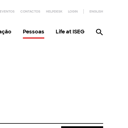
EVENTOS
CONTACTOS
HELPDESK
LOGIN
ENGLISH
gação
Pessoas
Life at ISEG