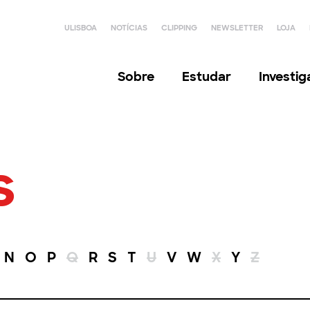
ULISBOA
NOTÍCIAS
CLIPPING
NEWSLETTER
LOJA
Sobre
Estudar
Investi
s
N
O
P
Q
R
S
T
U
V
W
X
Y
Z