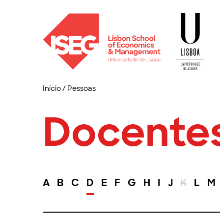
Início
/
Pessoas
Docente
A
B
C
D
E
F
G
H
I
J
K
L
M