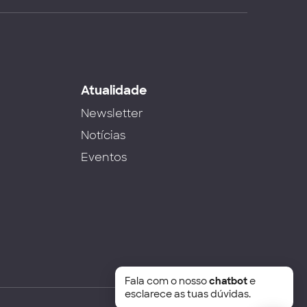
s
Atualidade
Newsletter
Notícias
Eventos
Fala com o nosso
chatbot
e
esclarece as tuas dúvidas.