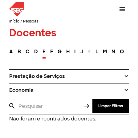
Início
/
Pessoas
Docentes
A
B
C
D
E
F
G
H
I
J
K
L
M
N
O
P
Prestação de Serviços
Economia
Limpar Filtros
Não foram encontrados docentes.