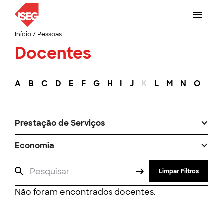
Início
/
Pessoas
Docentes
A
B
C
D
E
F
G
H
I
J
K
L
M
N
O
P
Prestação de Serviços
Economia
Limpar Filtros
Não foram encontrados docentes.