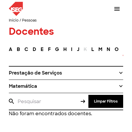
Início
/
Pessoas
Docentes
A
B
C
D
E
F
G
H
I
J
K
L
M
N
O
P
Prestação de Serviços
Matemática
Limpar Filtros
Não foram encontrados docentes.