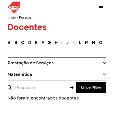
Início
/
Pessoas
Docentes
A
B
C
D
E
F
G
H
I
J
K
L
M
N
O
P
Prestação de Serviços
Matemática
Limpar Filtros
Não foram encontrados docentes.