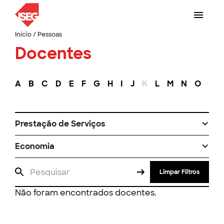
Início
/
Pessoas
Docentes
A
B
C
D
E
F
G
H
I
J
K
L
M
N
O
P
Prestação de Serviços
Economia
Limpar Filtros
Não foram encontrados docentes.